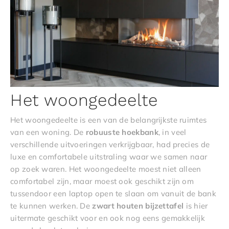
Het woongedeelte
Het woongedeelte is een van de belangrijkste ruimtes
van een woning. De
robuuste
hoekbank
, in veel
verschillende uitvoeringen verkrijgbaar, had precies de
luxe en comfortabele uitstraling waar we samen naar
op zoek waren. Het woongedeelte moest niet alleen
comfortabel zijn, maar moest ook geschikt zijn om
tussendoor een laptop open te slaan om vanuit de bank
te kunnen werken. De
zwart
houten
bijzettafel
is hier
uitermate geschikt voor en ook nog eens gemakkelijk