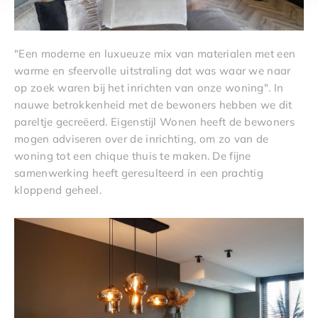
"Een moderne en luxueuze mix van materialen met een
warme en sfeervolle uitstraling dat was waar we naar
op zoek waren bij het inrichten van onze woning". In
nauwe betrokkenheid met de bewoners hebben we dit
pareltje gecreëerd. Eigenstijl Wonen heeft de bewoners
mogen adviseren over de inrichting, om zo van de
woning tot een chique thuis te maken. De fijne
samenwerking heeft geresulteerd in een prachtig
kloppend geheel.