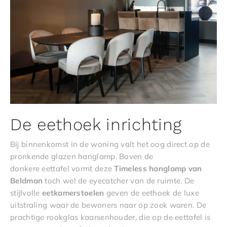
De eethoek inrichting
Bij binnenkomst in de woning valt het oog direct op de
pronkende glazen hanglamp. Boven de
donkere eettafel vormt deze
Timeless
hanglamp
van
Beldman
toch wel de eyecatcher van de ruimte. De
stijlvolle
eetkamerstoelen
geven de eethoek de luxe
uitstraling waar de bewoners naar op zoek waren. De
prachtige rookglas kaarsenhouder, die op de eettafel is