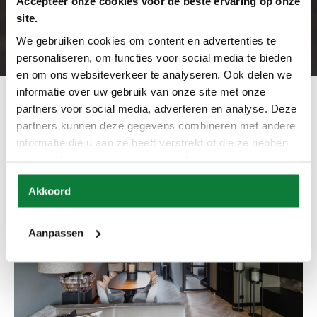
Accepteer onze cookies voor de beste ervaring op onze
site.
We gebruiken cookies om content en advertenties te
personaliseren, om functies voor social media te bieden
en om ons websiteverkeer te analyseren. Ook delen we
informatie over uw gebruik van onze site met onze
Deze woning in Barneveld is toch wel een paleisje om
partners voor social media, adverteren en analyse. Deze
te aanschouwen! Deze moderne woning straalt een en
partners kunnen deze gegevens combineren met andere
al luxe, warmte en gezelligheid uit. Het moet wel een
informatie die u aan ze heeft verstrekt of die ze hebben
feestje zijn om hier te mogen wonen. Laten we
verzameld op basis van uw gebruik van hun services.
binnenkijken..
Akkoord
Aanpassen