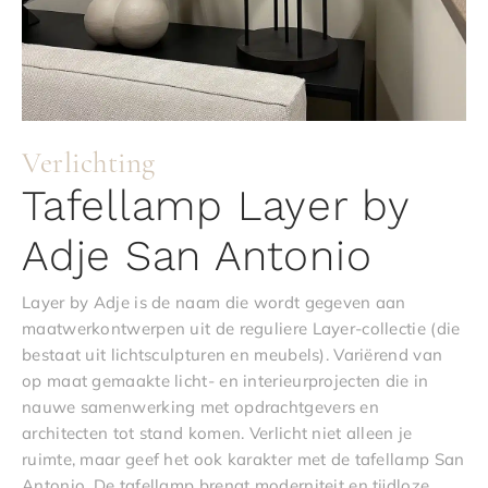
Verlichting
Tafellamp Layer by
Adje San Antonio
Layer by Adje is de naam die wordt gegeven aan
maatwerkontwerpen uit de reguliere Layer-collectie (die
bestaat uit lichtsculpturen en meubels). Variërend van
op maat gemaakte licht- en interieurprojecten die in
nauwe samenwerking met opdrachtgevers en
architecten tot stand komen. Verlicht niet alleen je
ruimte, maar geef het ook karakter met de tafellamp San
Antonio. De tafellamp brengt moderniteit en tijdloze