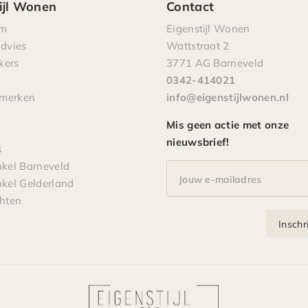
ijl Wonen
Contact
om
Eigenstijl Wonen
advies
Wattstraat 2
kers
3771 AG Barneveld
0342-414021
pmerken
info@eigenstijlwonen.nl
Mis geen actie met onze
nieuwsbrief!
s
el Barneveld
Jouw e-mailadres
el Gelderland
chten
Inschr