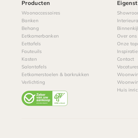
Producten
Eigenst
Woonaccessoires
Showro
Banken
Interieur
Behang
Binnenkij
Eetkamerbanken
Over ons
Eettafels
Onze to
Fauteuils
Inspiratie
Kasten
Contact
Salontafels
Vacature
Eetkamerstoelen & barkrukken
Woonwink
Verlichting
Woonwink
Huis inri