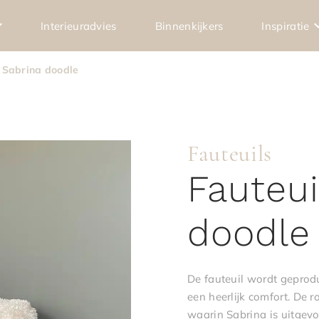
Interieuradvies
Binnenkijkers
Inspiratie
l Sabrina doodle
Fauteuils
Fauteui
doodle
De fauteuil wordt geprod
een heerlijk comfort. De 
waarin Sabrina is uitgevo