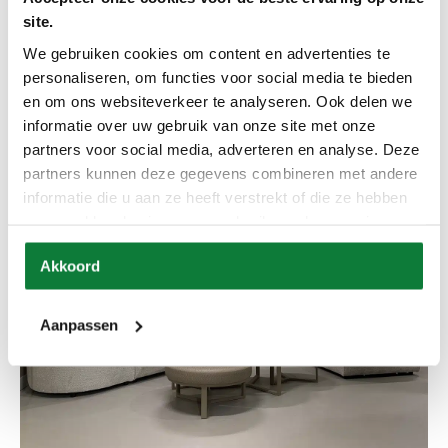
site.
Hanglamp luxury ring brons
We gebruiken cookies om content en advertenties te
personaliseren, om functies voor social media te bieden
en om ons websiteverkeer te analyseren. Ook delen we
informatie over uw gebruik van onze site met onze
partners voor social media, adverteren en analyse. Deze
partners kunnen deze gegevens combineren met andere
informatie die u aan ze heeft verstrekt of die ze hebben
verzameld op basis van uw gebruik van hun services.
Akkoord
Aanpassen