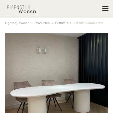
Eigenstijl Wonen
Producten
Eettafels
Eettafel Camilla wit