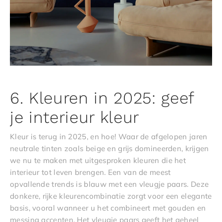
6. Kleuren in 2025: geef
je interieur kleur
Kleur is terug in 2025, en hoe! Waar de afgelopen jaren
neutrale tinten zoals beige en grijs domineerden, krijgen
we nu te maken met uitgesproken kleuren die het
interieur tot leven brengen. Een van de meest
opvallende trends is blauw met een vleugje paars. Deze
donkere, rijke kleurencombinatie zorgt voor een elegante
basis, vooral wanneer u het combineert met gouden en
messing accenten. Het vleugje paars geeft het geheel