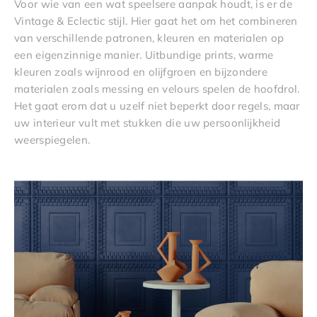
Voor wie van een wat speelsere aanpak houdt, is er de
Vintage & Eclectic stijl. Hier gaat het om het combineren
van verschillende patronen, kleuren en materialen op
een eigenzinnige manier. Uitbundige prints, warme
kleuren zoals wijnrood en olijfgroen en bijzondere
materialen zoals messing en velours spelen de hoofdrol.
Het gaat erom dat u uzelf niet beperkt door regels, maar
uw interieur vult met stukken die uw persoonlijkheid
weerspiegelen.