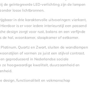
zij de geïntegreerde LED-verlichting zijn de lampen
 zonder losse lichtbronnen.
jgbaar in drie karaktervolle uitvoeringen: vierkant,
ierdoor is er voor iedere interieurstijl een passend
che design zorgt voor rust, balans en een verfijnde
als de hal, woonkamer, slaapkamer of eetkamer.
en Platinum, Quartz en Zwart, sluiten de wandlampen
oonstijlen of vormen ze juist een stijlvol contrast.
l en geproduceerd in Nederlandse sociale
n ze hoogwaardige kwaliteit, duurzaamheid en
enheid.
ie design, functionaliteit en vakmanschap