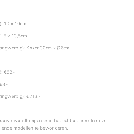
): 10 x 10cm
1,5 x 13,5cm
ngwerpig): Koker 30cm x Ø6cm
: €68,-
68,-
ngwerpig): €213,-
down wandlampen er in het echt uitzien? In onze
llende modellen te bewonderen.