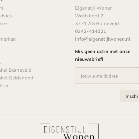
om
Eigenstijl Wonen
advies
Wattstraat 2
kers
3771 AG Barneveld
0342-414021
pmerken
info@eigenstijlwonen.nl
Mis geen actie met onze
nieuwsbrief!
s
el Barneveld
Jouw e-mailadres
el Gelderland
chten
Inschr