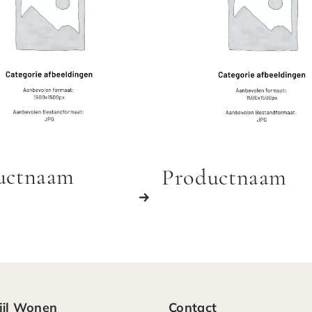
uctnaam
Productnaam
ijl Wonen
Contact