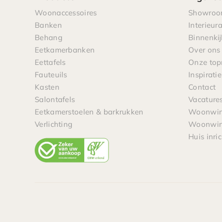
Woonaccessoires
Showro
Banken
Interieur
Behang
Binnenkij
Eetkamerbanken
Over ons
Eettafels
Onze to
Fauteuils
Inspiratie
Kasten
Contact
Salontafels
Vacature
Eetkamerstoelen & barkrukken
Woonwink
Verlichting
Woonwink
Huis inri