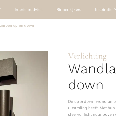
Interieuradvies
Binnenkijkers
Inspiratie
ampen up en down
Verlichting
Wandl
down
De up & down wandlampen
uitstraling heeft. Met hu
sfeervol licht naar boven