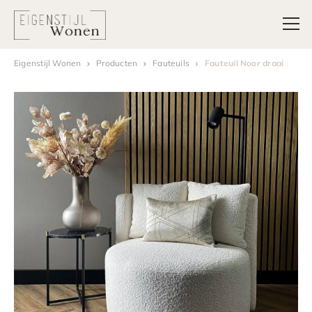
Eigenstijl Wonen
Producten
Fauteuils
Fauteuil Noor draai