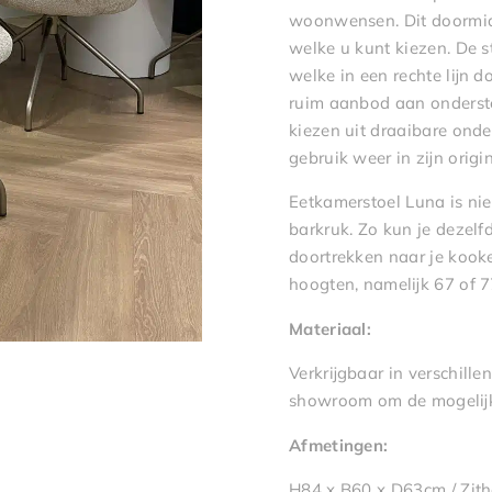
woonwensen. Dit doormidd
welke u kunt kiezen. De 
welke in een rechte lijn 
ruim aanbod aan onderstel
kiezen uit draaibare ond
gebruik weer in zijn origin
Eetkamerstoel Luna is nie
barkruk. Zo kun je dezelfde
doortrekken naar je kookei
hoogten, namelijk 67 of 
Materiaal:
Verkrijgbaar in verschill
showroom om de mogelijk
Afmetingen:
H84 x B60 x D63cm / Zit