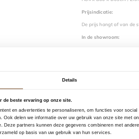
Prijsindicatie:
De prijs hangt af van de s
In de showroom:
Wij hebben de eetkamersto
In de stof: Bergen 902, O
Kom langs in onze sh
Details
 de beste ervaring op onze site.
ent en advertenties te personaliseren, om functies voor social
. Ook delen we informatie over uw gebruik van onze site met on
e. Deze partners kunnen deze gegevens combineren met andere i
Combineer dit product met
erzameld op basis van uw gebruik van hun services.