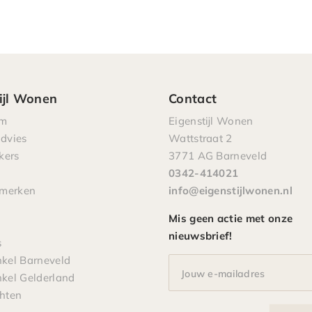
ijl Wonen
Contact
om
Eigenstijl Wonen
advies
Wattstraat 2
kers
3771 AG Barneveld
0342-414021
pmerken
info@eigenstijlwonen.nl
Mis geen actie met onze
nieuwsbrief!
s
el Barneveld
Jouw e-mailadres
el Gelderland
chten