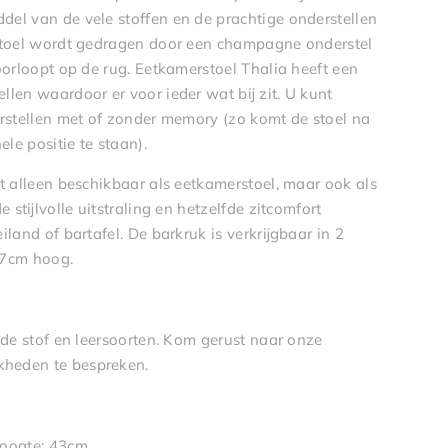
el van de vele stoffen en de prachtige onderstellen
stoel wordt gedragen door een champagne onderstel
doorloopt op de rug. Eetkamerstoel Thalia heeft een
len waardoor er voor ieder wat bij zit. U kunt
erstellen met of zonder memory (zo komt de stoel na
ele positie te staan).
t alleen beschikbaar als eetkamerstoel, maar ook als
 stijlvolle uitstraling en hetzelfde zitcomfort
land of bartafel. De barkruk is verkrijgbaar in 2
77cm hoog.
ende stof en leersoorten. Kom gerust naar onze
heden te bespreken.
hoogte: 43cm