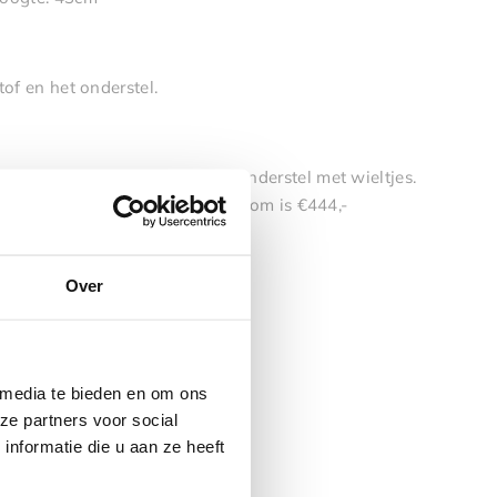
tof en het onderstel.
el staan met een beige vast onderstel met wieltjes.
nderstel A. De prijs in de showroom is €444,-
owroom
Over
 media te bieden en om ons
ze partners voor social
nformatie die u aan ze heeft
: