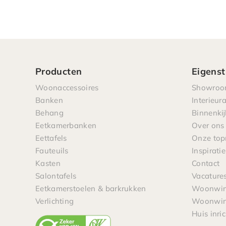
Producten
Eigenst
Woonaccessoires
Showro
Banken
Interieur
Behang
Binnenkij
Eetkamerbanken
Over ons
Eettafels
Onze to
Fauteuils
Inspiratie
Kasten
Contact
Salontafels
Vacature
Eetkamerstoelen & barkrukken
Woonwink
Verlichting
Woonwink
Huis inri