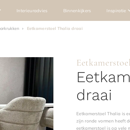
Interieuradvies
Binnenkijkers
Inspiratie
barkrukken
Eetkamerstoel Thalia draai
Eetkamerstoe
Eetkame
draai
Eetkamerstoel Thalia is e
zijn ronde vormen heeft de
eetkamerstoel is op vele