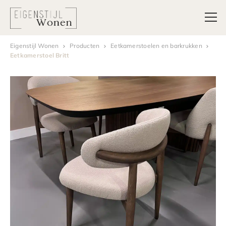
Eigenstijl Wonen
Producten
Eetkamerstoelen en barkrukken
Eetkamerstoel Britt