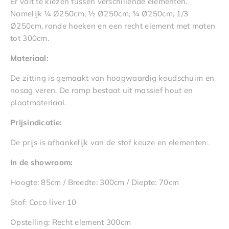
Er valt te kiezen tussen verschillende elementen.
Namelijk ¼ Ø250cm, ½ Ø250cm, ¾ Ø250cm, 1/3
Ø250cm, ronde hoeken en een recht element met maten
tot 300cm.
Materiaal:
De zitting is gemaakt van hoogwaardig koudschuim en
nosag veren. De romp bestaat uit massief hout en
plaatmateriaal.
Prijsindicatie:
De prijs is afhankelijk van de stof keuze en elementen.
In de showroom:
Hoogte: 85cm / Breedte: 300cm / Diepte: 70cm
Stof: Coco liver 10
Opstelling: Recht element 300cm