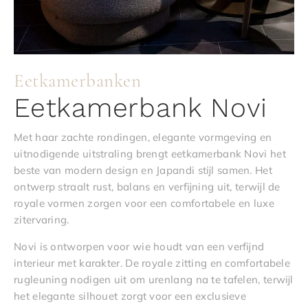
Eetkamerbanken
Eetkamerbank Novi
Met haar zachte rondingen, elegante vormgeving en
uitnodigende uitstraling brengt eetkamerbank Novi het
beste van modern design en Japandi stijl samen. Het
ontwerp straalt rust, balans en verfijning uit, terwijl de
royale vormen zorgen voor een comfortabele en luxe
zitervaring.
Novi is ontworpen voor wie houdt van een verfijnd
interieur met karakter. De royale zitting en comfortabele
rugleuning nodigen uit om urenlang na te tafelen, terwijl
het elegante silhouet zorgt voor een exclusieve