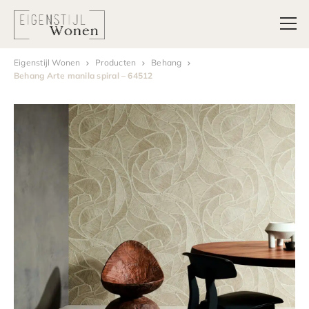
Eigenstijl Wonen
Producten
Behang
Behang Arte manila spiral – 64512