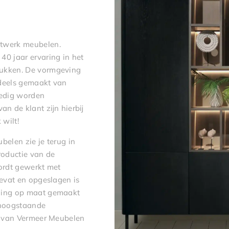
atwerk meubelen.
40 jaar ervaring in het
tukken. De vormgeving
ndeels gemaakt van
edig worden
 de klant zijn hierbij
 wilt!
belen zie je terug in
oductie van de
wordt gewerkt met
bevat en opgeslagen is
lling op maat gemaakt
 hoogstaande
ng van Vermeer Meubelen