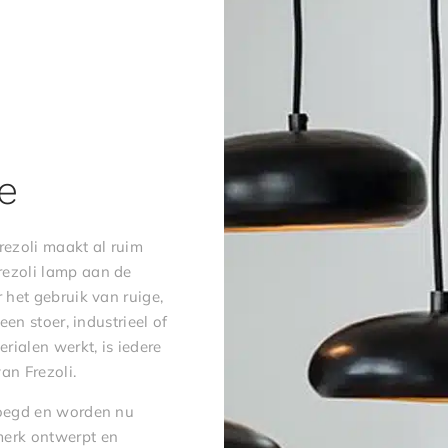
e
rezoli maakt al ruim
rezoli lamp aan de
 het gebruik van ruige,
een stoer, industrieel of
erialen werkt, is iedere
an Frezoli.
evoegd en worden nu
merk ontwerpt en