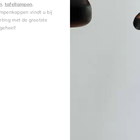
n
,
tafellampen
,
ampenkappen vindt u bij
hting met de grootste
geheel!