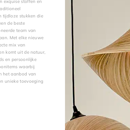
n exquise stoffen en
raditioneel
 tijdloze stukken die
leen de beste
ioneerde team van
gaan. Met elke nieuwe
fecte mix van
en komt uit de natuur,
ds en persoonlijke
oonitems waarbij
n het aanbod van
een unieke toevoeging