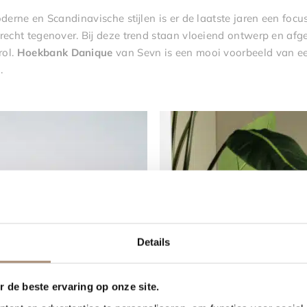
oderne en Scandinavische stijlen is er de laatste jaren een fo
ijnrecht tegenover. Bij deze trend staan vloeiend ontwerp en af
rol.
Hoekbank
Danique
van Sevn is een mooi voorbeeld van e
.
Details
 de beste ervaring op onze site.