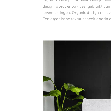
Biophilic Design. Biophilic Design hee
design wordt er ook veel gebruikt van 
levende dingen. Organic design richt 
Een organische textuur speelt daarin ook