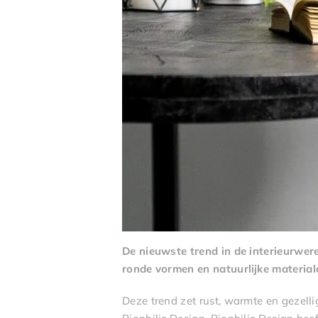
De nieuwste trend in de interieurwer
ronde vormen en natuurlijke material
Deze trend zet rust, warmte en gezellig