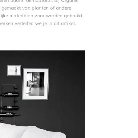
elen daarin de hoofdrol. Bij Organic
ik gemaakt van planten of andere
lijke materialen voor worden gebruikt.
rken vertellen we je in dit artikel.