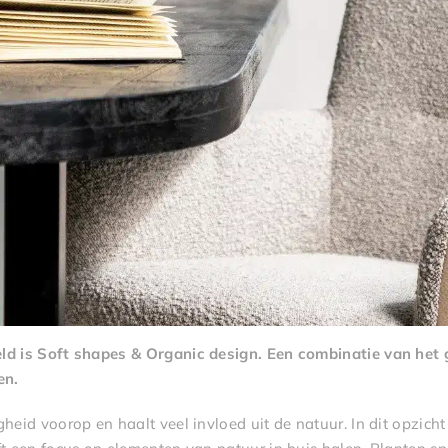
eld is Soft shapes & Organic design. Een combinatie van het
en.
heid voorop en haalt veel invloed uit de natuur. In dit opzicht 